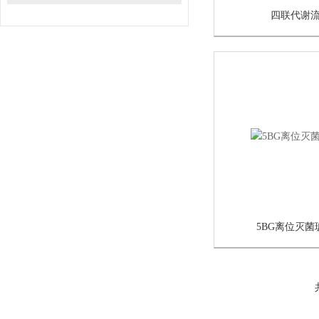
四联代谢
5BG离位灭