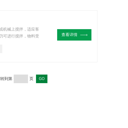
或机械上搅拌，适应客
查看详情
仍可进行搅拌，物料受
 跳转到第
页