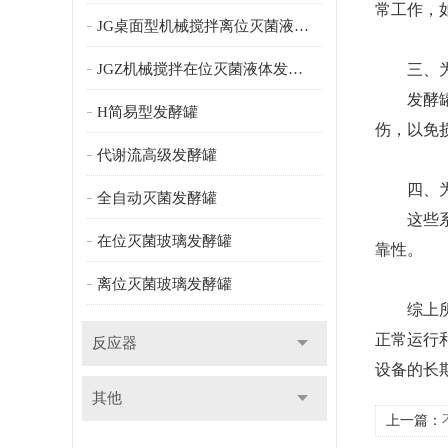
常工作，
JG桌面型机械搅拌离位灭菌液体发酵罐
JGZ机械搅拌在位灭菌液体发酵罐
三、为了
发酵罐应
H简易型发酵罐
伤，以免
代谢流高级发酵罐
四、为了
全自动灭菌发酵罐
这些系统
在位灭菌玻璃发酵罐
靠性。
离位灭菌玻璃发酵罐
综上所述
正常运行
反应器
设备的长
其他
上一篇：