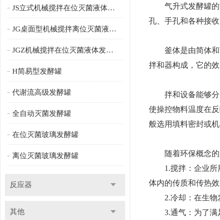
气升式发酵罐的首
JS立式机械搅拌在位灭菌液体发酵罐
孔、手孔和各种接收
JG桌面型机械搅拌离位灭菌液体发酵罐
JGZ机械搅拌在位灭菌液体发酵罐
釜体是由简体和两
拌和器构成，它的效
H简易型发酵罐
代谢流高级发酵罐
拌和设备能够分为
使操控物料温度在反
全自动灭菌发酵罐
般选用填料密封或机
在位灭菌玻璃发酵罐
随着环保概念的逐
离位灭菌玻璃发酵罐
1.搅拌：企业所
体内的传质和传热效
反应器
2.冷却：在生物发
其他
3.通气：为了满