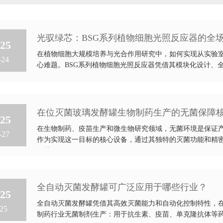
光驭绿芯：BSG系列植物细胞光照反应器的全
25
在植物细胞大规模培养与光合作用研究中，如何实现从实验
-24
心难题。BSG系列植物细胞光照反应器凭借其模块化设计、
难...
在位灭菌玻璃发酵罐生物制药生产的无菌保障
25
在生物制药、疫苗生产和微生物研究领域，无菌环境是保证
-27
作为实现这一目标的核心设备，通过其独特的灭菌功能和精
无菌...
全自动灭菌发酵罐可广泛应用于哪些行业？
25
全自动灭菌发酵罐凭借其高效灭菌能力和自动化控制特性，
25
制药行业‌‌无菌制剂生产‌：用于抗生素、疫苗、单克隆抗体等药