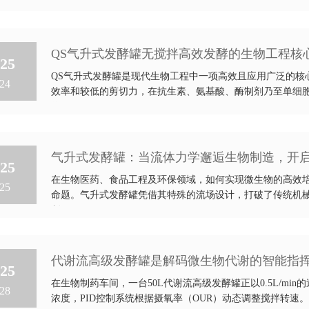
QS气升式发酵罐无搅拌高效发酵的生物工程核
25
QS气升式发酵罐是现代生物工程中一项高效且应用广泛的核
24
效率和较低的剪切力，在抗生素、氨基酸、酶制剂乃至单细
作...
气升式发酵罐：当流体力学邂逅生物制造，开
25
在生物医药、食品工程及环保领域，如何实现微生物的高效
25
命题。气升式发酵罐凭借其特殊的流场设计，打破了传统机械
制...
代谢流高级发酵罐是解码微生物代谢的智能指
25
在生物制药车间，一台50L代谢流高级发酵罐正以0.5L/m
28
浓度，PID控制系统根据摄氧率（OUR）动态调整搅拌转速。