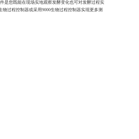
酵监控软件是您既能在现场实地观察发酵变化也可对发酵过程实
/9000生物过程控制器或采用9000生物过程控制器实现更多测