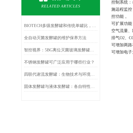
控制系统：单
RELATED ARTICLES
施远程监控；
控功能 。
可扩展功能
BIOTECH多级发酵罐和传统单罐比，到底值不值那个差价
空气流量、
全自动灭菌发酵罐的维护保养方法
排气O2、C
可增加两路
智控视界：5BG离位灭菌玻璃发酵罐的精密工艺解码
可增加电子
不锈钢发酵罐可广泛应用于哪些行业？
四联代谢流发酵罐：生物技术与环境保护的绿色桥梁
固体发酵罐与液体发酵罐：各自特性与区别的详细分析