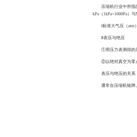
压缩机行业中所指
kPa（1kPa=1000Pa）与
Ⅰ标准
大气压
（atm
Ⅱ
表压与绝压
①用压力表测得的
②以绝对真空为零
表压与绝压的关系
通常在压缩机铭牌